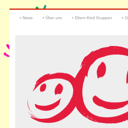
News
Über uns
Eltern-Kind Gruppen
G