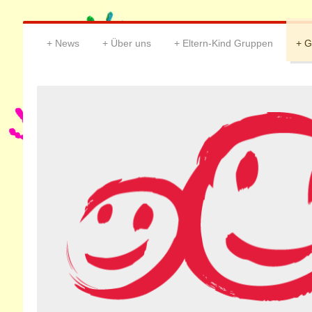
News
Über uns
Eltern-Kind Gruppen
G