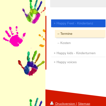
Happy Feet - Kindertanz
Termine
Kosten
Happy kids - Kinderturnen
Happy voices
Druckversion
|
Sitemap